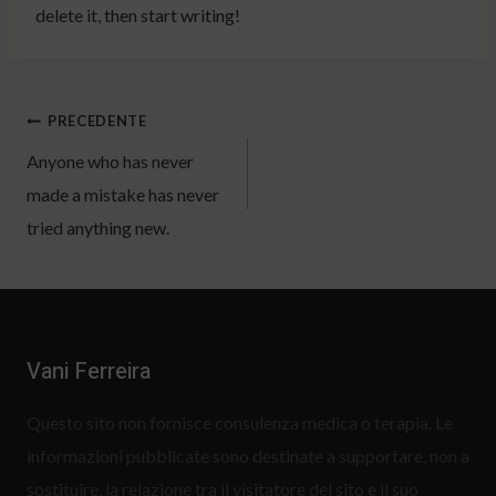
delete it, then start writing!
Navigazione
PRECEDENTE
Anyone who has never
articoli
made a mistake has never
tried anything new.
Vani Ferreira
Questo sito non fornisce consulenza medica o terapia. Le
informazioni pubblicate sono destinate a supportare, non a
sostituire, la relazione tra il visitatore del sito e il suo